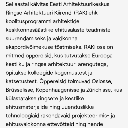
Sel aastal käivitas Eesti Arhitektuurikeskus
Ringse Arhitektuuri Kiirendi (RAK) ehk
koolitusprogrammi arhitektide
keskkonnasäästlike ehitusalaste teadmiste
suurendamiseks ja valdkonna
ekspordivõimekuse tõstmiseks. RAKi osa on
mitmed õppereisid, kus tutvutakse Euroopa
kestliku ja ringse arhitektuuri arengutega,
õpitakse kolleegide kogemustest ja
katsetustest. Õppereisid toimuvad Oslosse,
Brüsselisse, Kopenhaagenisse ja Zürichisse, kus
külastatakse ringsete ja kestlike
ehitusmaterjalide ning uuenduslikke
tehnoloogiaid rakendavaid projekteerimis- ja
ehitusvaldkonna ettevõtteid ning nende