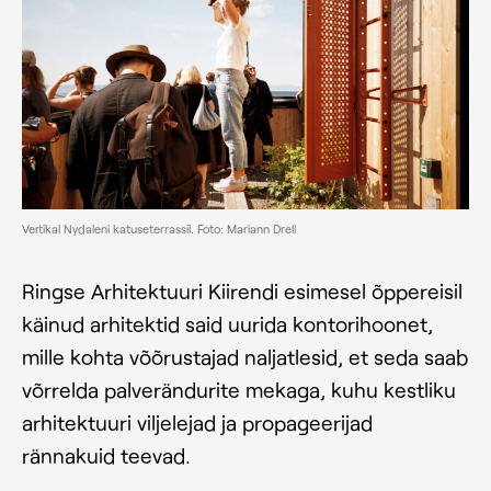
Vertikal Nydaleni katuseterrassil. Foto: Mariann Drell
Ringse Arhitektuuri Kiirendi esimesel õppereisil
käinud arhitektid said uurida kontorihoonet,
mille kohta võõrustajad naljatlesid, et seda saab
võrrelda palverändurite mekaga, kuhu kestliku
arhitektuuri viljelejad ja propageerijad
rännakuid teevad.