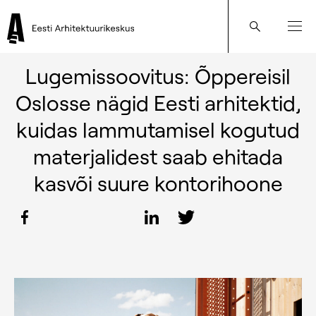
24. JUULI 2024
Lugemissoovitus: Õppereisil
Oslosse nägid Eesti arhitektid,
kuidas lammutamisel kogutud
materjalidest saab ehitada
kasvõi suure kontorihoone